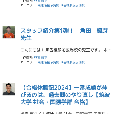
作成者:
児玉 順平
カテゴリー:
東進衛星予備校 JR香椎駅前広場校
スタッフ紹介第1弾！ 角田 楓芽
先生
こんにちは！JR香椎駅前広場校の児玉です。 本日はスタッフ紹介第1弾 『東進の熱血男』こと 角田楓芽先生です。 名前： 角田 楓芽（ツノダ フウガ） 大学： 九州大学1年 経済学部 経済経営学科 出身高校： 香住丘高校 […]
作成者:
児玉 順平
カテゴリー:
東進衛星予備校 JR香椎駅前広場校
【合格体験記2024】一番成績が伸
びるのは、過去問のやり直し【筑波
大学 社会・国際学群 合格】
犬童 瑛斗くん筑波大学 社会・国際学群 国際総合学類 現役合格！香住丘高校（サッカー部）出身 東進に入ったら講座受講をはじめにすると思いますが、動画を見るだけじゃ成績は伸びません。しっかり理解しながら受講を進めることが大 […]