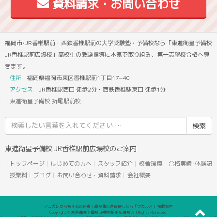
資料請求・お問い合わせ
福岡市･JR香椎駅前・西鉄香椎駅前の大学受験塾・予備校なら「東進衛星予備校
JR香椎駅前広場校」高校生の受験指導に本気で取り組み、第一志望校合格へ導
きます。
住所
福岡県福岡市東区香椎駅前1丁目17−40
アクセス
JR香椎駅西口 徒歩2分・西鉄香椎駅東口 徒歩1分
東進衛星予備校 折尾駅前校
検
索
結
東進衛星予備校 JR香椎駅前広場校のご案内
果:
トップページ
はじめての方へ
スタッフ紹介
校舎環境
合格実績･体験記
授業料
ブログ
お問い合わせ・資料請求
会社概要
アコガレから探す私の将来！高校生の進路探しなら「ウカルメ」 掲載教室
Copyright © 東進衛星予備校 JR香椎駅前広場校 All Rights Reserved.