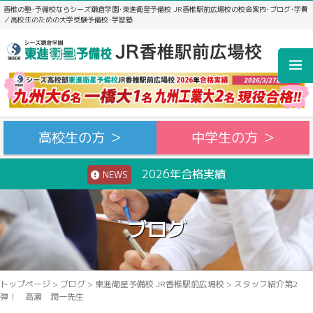
香椎の塾･予備校ならシーズ鎌倉学園･東進衛星予備校 JR香椎駅前広場校の校舎案内･ブログ･学費
／高校生のための大学受験予備校･学習塾
高校生の方 ＞
中学生の方 ＞
2026年合格実績
NEWS
ブログ
トップページ
>
ブログ
>
東進衛星予備校 JR香椎駅前広場校
>
スタッフ紹介第2
弾！ 高瀬 潤一先生