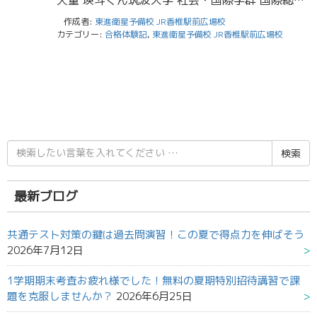
作成者:
東進衛星予備校 JR香椎駅前広場校
カテゴリー:
合格体験記
,
東進衛星予備校 JR香椎駅前広場校
検
索
結
果:
最新ブログ
共通テスト対策の鍵は過去問演習！この夏で得点力を伸ばそう
2026年7月12日
1学期期末考査お疲れ様でした！無料の夏期特別招待講習で課
題を克服しませんか？
2026年6月25日