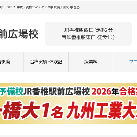
案内･ブログ･学費／高校生のための大学受験予備校･学習塾
JR香椎駅西口 徒歩2分
西鉄香椎駅東口 徒歩1分
舎環境
合格実績･体験記
授業料
ブ