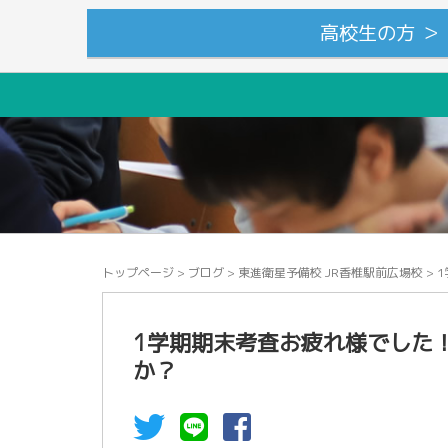
高校生の方 ＞
トップページ
>
ブログ
>
東進衛星予備校 JR香椎駅前広場校
>
1学期期末考査お疲れ様でした
か？