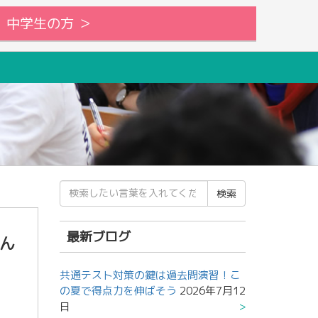
中学生の方 ＞
検
索
結
果:
最新ブログ
ん
共通テスト対策の鍵は過去問演習！こ
の夏で得点力を伸ばそう
2026年7月12
日