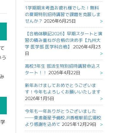
1学期期末考査お疲れ様でした！無料
の夏期特別招待講習で課題を克服しま
せんか？
2026年6月25日
【合格体験記2026】早期スタートと演
習の積み重ねが合格の決め手【九州大
学 医学部 医学科合格】
2026年4月23
て
日
いう
高校3年生 部活生特別招待講習申込ス
タート！！
2026年4月22日
み
新年あけましておめでとうございま
す！今年もよろしくお願いいたします
2026年1月5日
今年も一年ありがとうございました
──東進衛星予備校JR香椎駅前広場校
1学
より感謝を込めて
2025年12月29日