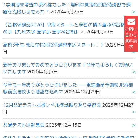
1学期期末考査お疲れ様でした！無料の夏期特別招待講習で課
題を克服しませんか？
2026年6月25日
【合格体験記2026】早期スタートと演習の積み重ねが合格の決
お問い
め手【九州大学 医学部 医学科合格】
2026年4月23日
合わせ
資料請
高校3年生 部活生特別招待講習申込スタート！！
2026年4月22
求
日
新年あけましておめでとうございます！今年もよろしくお願い
いたします
2026年1月5日
今年も一年ありがとうございました──東進衛星予備校JR香椎
駅前広場校より感謝を込めて
2025年12月29日
12月共通テスト本番レベル模試振り返り学習会
2025年12月27
日
共通テスト決起集会
2025年12月13日