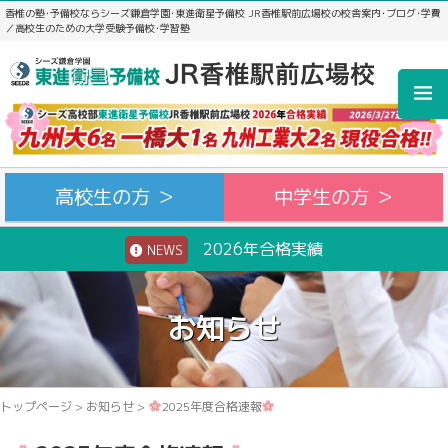
香椎の塾･予備校ならシーズ鎌倉学園･東進衛星予備校 JR香椎駅前広場校の校舎案内･ブログ･学費
／高校生のための大学受験予備校･学習塾
高校生の方 ＞
中学生の方 ＞
2026年合格実績
NEWS
お知らせ
トップページ
>
お知らせ
>
2025年度合格速報