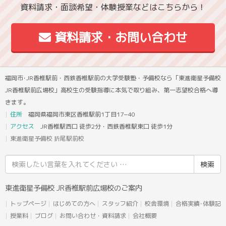
資料請求・面談希望・体験授業などはこちらから！
資料請求・お問い合わせ
福岡市･JR香椎駅前・西鉄香椎駅前の大学受験塾・予備校なら「東進衛星予備校
JR香椎駅前広場校」高校生の受験指導に本気で取り組み、第一志望校合格へ導
きます。
住所
福岡県福岡市東区香椎駅前1丁目17−40
アクセス
JR香椎駅西口 徒歩2分・西鉄香椎駅東口 徒歩1分
東進衛星予備校 折尾駅前校
検
索
結
東進衛星予備校 JR香椎駅前広場校のご案内
果:
トップページ
はじめての方へ
スタッフ紹介
校舎環境
合格実績･体験記
授業料
ブログ
お問い合わせ・資料請求
会社概要