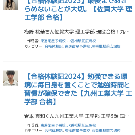
【合格体験記2023】最後まであき
らめないことが大切。【佐賀大学 理
工学部 合格】
梅﨑 桃華さん佐賀大学 理工学部 現役合格！九州高校（書道部）出身 私は共通テストまで1年切った時くらいに東進に入塾しました。東進はいい意味でも悪い意味でも自分のペースで授業を受けることができます。私は、最初それに甘え […]
作成者:
東進衛星予備校 JR香椎駅前広場校
カテゴリー:
合格体験記
,
東進衛星予備校 JR香椎駅前広場校
【合格体験記2024】勉強できる環
境に毎日身を置くことで勉強時間と
習慣が確保できた【九州工業大学 工
学部 合格】
岩本 真和くん九州工業大学 工学部 工学3類 現役合格！香住丘高校（ハンドボール部）出身 僕は高1の6月頃から東進に通ってました。 僕は講座受講が嫌いでいつも遅れていたけど、一緒に塾に通う友達がいたおかげで頑張れました。 […]
作成者:
東進衛星予備校 JR香椎駅前広場校
カテゴリー:
合格体験記
,
東進衛星予備校 JR香椎駅前広場校