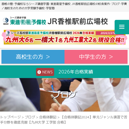
香椎の塾･予備校ならシーズ鎌倉学園･東進衛星予備校 JR香椎駅前広場校の校舎案内･ブログ･学費
／高校生のための大学受験予備校･学習塾
高校生の方 ＞
中学生の方 ＞
2026年合格実績
NEWS
ブログ
トップページ
>
ブログ
>
合格体験記
>
【合格体験記2024】単元ジャンル演習で苦
手分野を徹底克服【九州大学 工学部 合格】