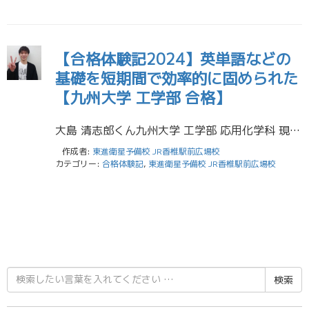
【合格体験記2024】英単語などの
基礎を短期間で効率的に固められた
【九州大学 工学部 合格】
大島 清志郎くん九州大学 工学部 応用化学科 現役合格！香住丘高校（化学部）出身 自分は高2の3月から東進に通いはじめて九州大学に合格しました。受験勉強している中で大事だなと思ったことは休憩を取ることです。どんなに気合い […]
作成者:
東進衛星予備校 JR香椎駅前広場校
カテゴリー:
合格体験記
,
東進衛星予備校 JR香椎駅前広場校
検
索
結